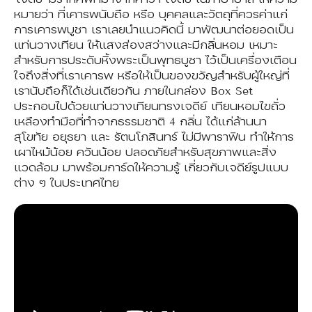
หมายว่า ที่เคารพนับถือ หรือ บุคคลและวัตถุที่ควรค่าแก่
การเคารพบูชา เราเลยนำแนวคิดนี้ มาพัฒนาต่อยอดเป็น
แท่นวางเทียน ให้แสงส่องสว่างและมีกลิ่นหอม เหมาะ
สำหรับการประดับหิ้งพระเป็นพุทธบูชา ไว้เป็นเครื่องเตือน
ใจถึงสิ่งที่เราเคารพ หรือให้เป็นของขวัญสำหรับผู้ใหญ่ที่
เรานับถือก็ได้เช่นเดียวกัน ภายในกล่อง Box Set
ประกอบไปด้วยแท่นวางเทียนทรงเจดีย์ เทียนหอมไขถั่ว
เหลืองทำมือที่ทำจากธรรมชาติ 4 กลิ่น ได้แก่ล้านนา
สุโขทัย อยุธยา และ รัตนโกสินทร์ ไม่มีพาราฟิน ทำให้การ
เผาไหม้น้อย ควันน้อย ปลอดภัยสำหรับสุขภาพและสิ่ง
แวดล้อม มาพร้อมการ์ดให้ความรู้ เกี่ยวกับเจดีย์รูปแบบ
ต่าง ๆ ในประเทศไทย