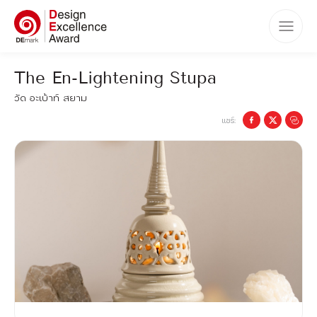
หน้าแรก
The En-Lightening Stupa
รางวัล
วัด อะเบ้าท์ สยาม
ประเภทรางวัล
แชร์:
เกณฑ์การตัดสิน
วิธีการสมัคร
กำหนดการ
สิทธิประโยชน์
ผู้ชนะรางวัล DEmark
กิจกรรม
คำถามที่พบบ่อย