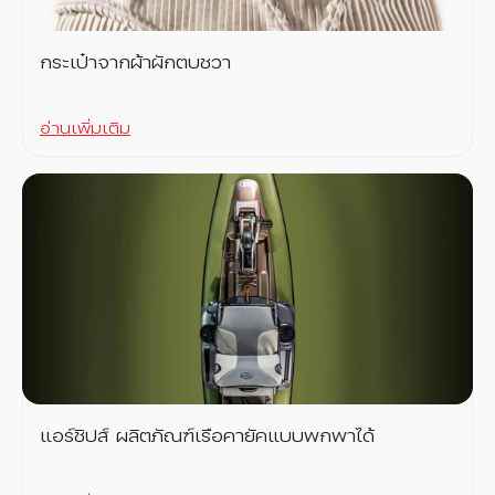
กระเป๋าจากผ้าผักตบชวา
อ่านเพิ่มเติม
แอร์ชิปส์ ผลิตภัณฑ์เรือคายัคแบบพกพาได้