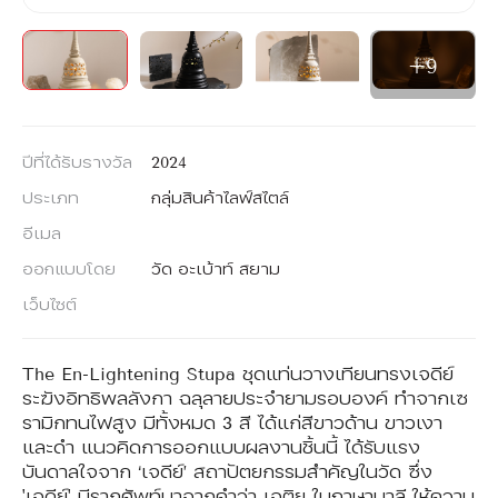
เข้าสู่ระบบ
สมัครสมาชิก
+9
TH
ปีที่ได้รับรางวัล
2024
ประเภท
กลุ่มสินค้าไลฟ์สไตล์
อีเมล
ออกแบบโดย
วัด อะเบ้าท์ สยาม
เว็บไซต์
The En-Lightening Stupa ชุดแท่นวางเทียนทรงเจดีย์
ระฆังอิทธิพลลังกา ฉลุลายประจำยามรอบองค์ ทำจากเซ
รามิกทนไฟสูง มีทั้งหมด 3 สี ได้แก่สีขาวด้าน ขาวเงา
และดำ แนวคิดการออกแบบผลงานชิ้นนี้ ได้รับแรง
บันดาลใจจาก ‘เจดีย์’ สถาปัตยกรรมสำคัญในวัด ซึ่ง
'เจดีย์' มีรากศัพท์มาจากคำว่า เจติย ในภาษาบาลี ให้ความ